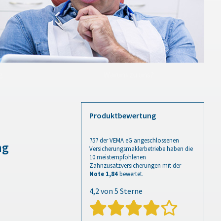
g
Warum zu uns?
Produktbewertung
757
der VEMA eG angeschlossenen
ng
Versicherungsmaklerbetriebe haben die
10 meistempfohlenen
Zahnzusatzversicherungen
mit der
Note 1,84
bewertet.