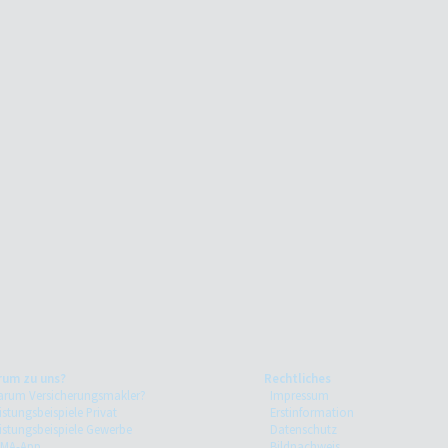
rum zu uns?
Rechtliches
rum Versicherungsmakler?
Impressum
istungsbeispiele Privat
Erstinformation
istungsbeispiele Gewerbe
Datenschutz
EMA-App
Bildnachweis