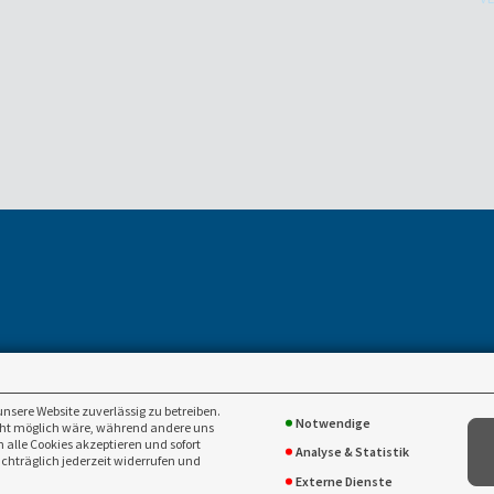
an-thueringen.de
thueringen.de
unsere Website zuverlässig zu betreiben.
Notwendige
icht möglich wäre, während andere uns
 alle Cookies akzeptieren und sofort
Analyse & Statistik
achträglich jederzeit widerrufen und
Externe Dienste