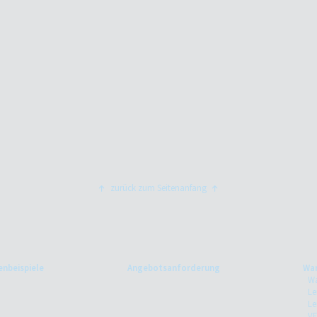
zurück zum Seitenanfang
nbeispiele
Angebotsanforderung
Wa
Wa
Le
Le
V