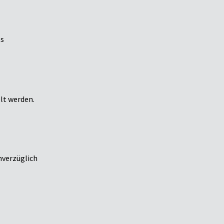
ls
lt werden.
nverzüglich