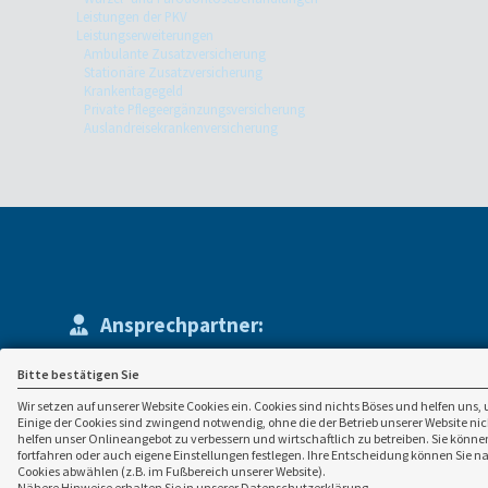
Leistungen der PKV
Leistungserweiterungen
Ambulante Zusatzversicherung
Stationäre Zusatzversicherung
Krankentagegeld
Private Pflegeergänzungsversicherung
Auslandreisekrankenversicherung
Ansprechpartner:
finanzplan NH GmbH
036253 477391
Bitte bestätigen Sie
Bahnhofstraße 22
post(at)finanzpl
99887 Georgenthal
www.finanzplan-
Wir setzen auf unserer Website Cookies ein. Cookies sind nichts Böses und helfen uns, 
Einige der Cookies sind zwingend notwendig, ohne die der Betrieb unserer Website n
helfen unser Onlineangebot zu verbessern und wirtschaftlich zu betreiben. Sie können
fortfahren oder auch eigene Einstellungen festlegen. Ihre Entscheidung können Sie n
Cookies abwählen (z.B. im Fußbereich unserer Website).
Nähere Hinweise erhalten Sie in unserer Datenschutzerklärung.